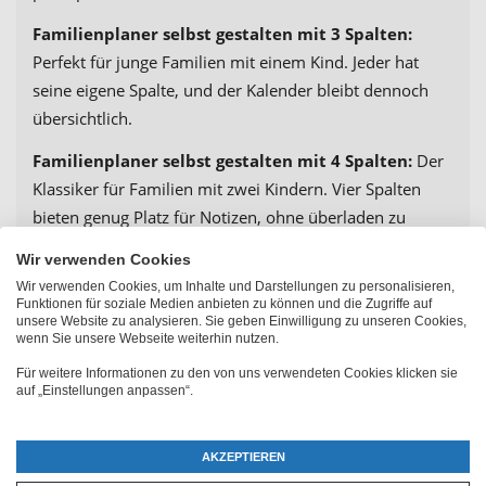
Familienplaner selbst gestalten mit 3 Spalten:
Perfekt für junge Familien mit einem Kind. Jeder hat
seine eigene Spalte, und der Kalender bleibt dennoch
übersichtlich.
Familienplaner selbst gestalten mit 4 Spalten:
Der
Klassiker für Familien mit zwei Kindern. Vier Spalten
bieten genug Platz für Notizen, ohne überladen zu
wirken.
Wir verwenden Cookies
Familienplaner selbst gestalten mit 5 Spalten:
Für
Wir verwenden Cookies, um Inhalte und Darstellungen zu personalisieren,
Funktionen für soziale Medien anbieten zu können und die Zugriffe auf
größere Familien oder wenn eine Extra-Spalte für
unsere Website zu analysieren. Sie geben Einwilligung zu unseren Cookies,
wenn Sie unsere Webseite weiterhin nutzen.
gemeinsame Termine, Haustiere oder
Haushaltspflichten benötigt wird.
Für weitere Informationen zu den von uns verwendeten Cookies klicken sie
auf „Einstellungen anpassen“.
Egal, ob ihr zu zweit seid oder eine Großfamilie – bei
PhotoFancy findet ihr das passende Format für euren
AKZEPTIEREN
Familienkalender 2027.