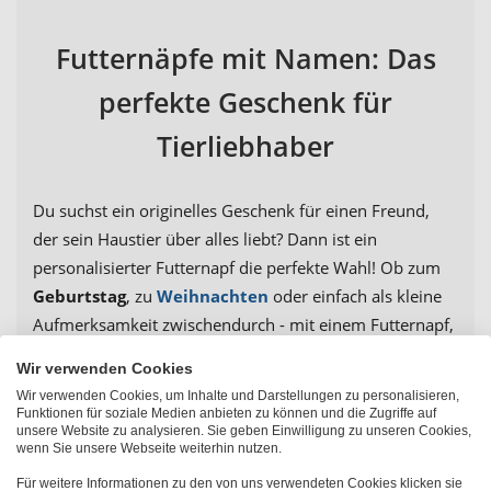
Futternäpfe mit Namen: Das
perfekte Geschenk für
Tierliebhaber
Du suchst ein originelles Geschenk für einen Freund,
der sein Haustier über alles liebt? Dann ist ein
personalisierter Futternapf die perfekte Wahl! Ob zum
Geburtstag
, zu
Weihnachten
oder einfach als kleine
Aufmerksamkeit zwischendurch - mit einem Futternapf,
der den Namen oder das Foto des geliebten Vierbeiners
Wir verwenden Cookies
trägt, triffst du garantiert ins Schwarze.
Wir verwenden Cookies, um Inhalte und Darstellungen zu personalisieren,
Funktionen für soziale Medien anbieten zu können und die Zugriffe auf
Denn Liebe geht bekanntlich durch den Magen - so
unsere Website zu analysieren. Sie geben Einwilligung zu unseren Cookies,
wenn Sie unsere Webseite weiterhin nutzen.
kannst du auch deiner Fellnase zeigen wie wichtig sie dir
ist.
Für weitere Informationen zu den von uns verwendeten Cookies klicken sie