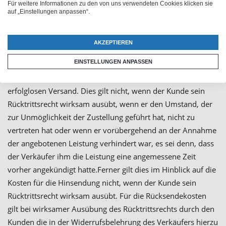
Für weitere Informationen zu den von uns verwendeten Cookies klicken sie
anderes vereinbart ist. Bei der Abwicklung der Transaktion
auf „Einstellungen anpassen“.
ist die in der Bestellabwicklung des Verkäufers angegebene
Lieferanschrift maßgeblich.
AKZEPTIEREN
5.2
Sendet das Transportunternehmen die versandte Ware
EINSTELLUNGEN ANPASSEN
an den Verkäufer zurück, da eine Zustellung beim Kunden
nicht möglich war, trägt der Kunde die Kosten für den
erfolglosen Versand. Dies gilt nicht, wenn der Kunde sein
Rücktrittsrecht wirksam ausübt, wenn er den Umstand, der
zur Unmöglichkeit der Zustellung geführt hat, nicht zu
vertreten hat oder wenn er vorübergehend an der Annahme
der angebotenen Leistung verhindert war, es sei denn, dass
der Verkäufer ihm die Leistung eine angemessene Zeit
vorher angekündigt hatte.Ferner gilt dies im Hinblick auf die
Kosten für die Hinsendung nicht, wenn der Kunde sein
Rücktrittsrecht wirksam ausübt. Für die Rücksendekosten
gilt bei wirksamer Ausübung des Rücktrittsrechts durch den
Kunden die in der Widerrufsbelehrung des Verkäufers hierzu