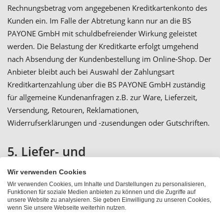
Rechnungsbetrag vom angegebenen Kreditkartenkonto des
Kunden ein. Im Falle der Abtretung kann nur an die BS
PAYONE GmbH mit schuldbefreiender Wirkung geleistet
werden. Die Belastung der Kreditkarte erfolgt umgehend
nach Absendung der Kundenbestellung im Online-Shop. Der
Anbieter bleibt auch bei Auswahl der Zahlungsart
Kreditkartenzahlung über die BS PAYONE GmbH zuständig
für allgemeine Kundenanfragen z.B. zur Ware, Lieferzeit,
Versendung, Retouren, Reklamationen,
Widerrufserklärungen und -zusendungen oder Gutschriften.
5. Liefer- und
Versandbedingungen
Wir verwenden Cookies
Wir verwenden Cookies, um Inhalte und Darstellungen zu personalisieren,
Funktionen für soziale Medien anbieten zu können und die Zugriffe auf
5.1
Die Lieferung von Waren erfolgt auf dem Versandweg an
unsere Website zu analysieren. Sie geben Einwilligung zu unseren Cookies,
wenn Sie unsere Webseite weiterhin nutzen.
die vom Kunden angegebene Lieferanschrift, sofern nichts