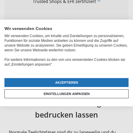
Trusted Shops & EHI zertifiziert
Wir verwenden Cookies
Wir verwenden Cookies, um Inhalte und Darstellungen zu personalisieren,
Funktionen für soziale Medien anbieten zu können und die Zugriffe auf
PhotoFancy Kundenbewertungen
unsere Website zu analysieren. Sie geben Einwilligung zu unseren Cookies,
wenn Sie unsere Webseite weiterhin nutzen.
Für weitere Informationen zu den von uns verwendeten Cookies klicken sie
auf „Einstellungen anpassen“.
AKZEPTIEREN
Windlicht mit Foto:
EINSTELLUNGEN ANPASSEN
Individuelles Teelichtglas
bedrucken lassen
Normale Teelichtgläser sind dir zu langweilig und du