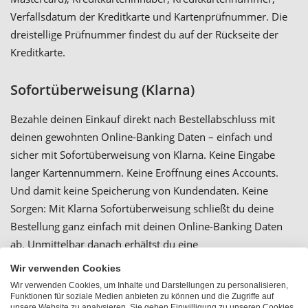
Verfallsdatum der Kreditkarte und Kartenprüfnummer. Die
dreistellige Prüfnummer findest du auf der Rückseite der
Kreditkarte.
Sofortüberweisung (Klarna)
Bezahle deinen Einkauf direkt nach Bestellabschluss mit
deinen gewohnten Online-Banking Daten – einfach und
sicher mit Sofortüberweisung von Klarna. Keine Eingabe
langer Kartennummern. Keine Eröffnung eines Accounts.
Und damit keine Speicherung von Kundendaten. Keine
Sorgen: Mit Klarna Sofortüberweisung schließt du deine
Bestellung ganz einfach mit deinen Online-Banking Daten
ab. Unmittelbar danach erhältst du eine
Transaktionsbestätigung und deine Bestellung kann direkt
Wir verwenden Cookies
bearbeitet werden. Bequem und sicher. Klick. Fertig. Die
Wir verwenden Cookies, um Inhalte und Darstellungen zu personalisieren,
Belastung deines Kontos erfolgt mit Abschluss der
Funktionen für soziale Medien anbieten zu können und die Zugriffe auf
unsere Website zu analysieren. Sie geben Einwilligung zu unseren Cookies,