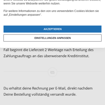
Bestellung.
wenn Sie unsere Webseite weiterhin nutzen.
Für weitere Informationen zu den von uns verwendeten Cookies klicken sie
Vorkasse
auf „Einstellungen anpassen“.
Den Rechnungsbetrag überweist du ganz einfach per
AKZEPTIEREN
Vorkasse. Alle benötigten Informationen findest du in deiner
Bestellbestätigung. Bei Zahlung per Vorkasse wird deine
EINSTELLUNGEN ANPASSEN
Bestellung erst nach deiner Zahlung bearbeitet. In diesem
Fall beginnt die Lieferzeit 2 Werktage nach Erteilung des
Zahlungsauftrags an das überweisende Kreditinstitut.
Du erhältst deine Rechnung per E-Mail, direkt nachdem
Deine Bestellung vollständig versandt wurde.