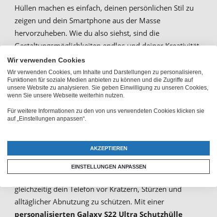
Hüllen machen es einfach, deinen persönlichen Stil zu
zeigen und dein Smartphone aus der Masse
hervorzuheben. Wie du also siehst, sind die
Gestaltungsmöglichkeiten endlos und deiner Kreativität
werden keine Grenzen gesetzt!
Wir verwenden Cookies
Wir verwenden Cookies, um Inhalte und Darstellungen zu personalisieren,
Funktionen für soziale Medien anbieten zu können und die Zugriffe auf
unsere Website zu analysieren. Sie geben Einwilligung zu unseren Cookies,
Tolle Geschenkidee: Samsung
wenn Sie unsere Webseite weiterhin nutzen.
Galaxy S22 Ultra Fotohülle mit
Für weitere Informationen zu den von uns verwendeten Cookies klicken sie
auf „Einstellungen anpassen“.
eigenem Design
AKZEPTIEREN
Die personalisierte Galaxy S22 Hülle ist der perfekte
EINSTELLUNGEN ANPASSEN
Weg, um deinen persönlichen Stil zu zeigen und
gleichzeitig dein Telefon vor Kratzern, Stürzen und
alltäglicher Abnutzung zu schützen. Mit einer
personalisierten Galaxy S22 Ultra Schutzhülle