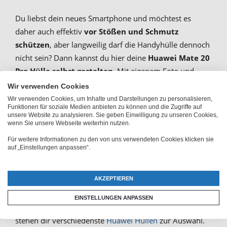
Du liebst dein neues Smartphone und möchtest es
daher auch effektiv
vor Stößen und Schmutz
schützen
, aber langweilig darf die Handyhülle dennoch
nicht sein? Dann kannst du hier deine
Huawei Mate 20
Pro Hülle selbst gestalten
. Mit eigenem Foto und
spannenden Effekten sieht deine Hülle gleich viel
Wir verwenden Cookies
individueller aus.
Wir verwenden Cookies, um Inhalte und Darstellungen zu personalisieren,
Funktionen für soziale Medien anbieten zu können und die Zugriffe auf
unsere Website zu analysieren. Sie geben Einwilligung zu unseren Cookies,
wenn Sie unsere Webseite weiterhin nutzen.
Huawei Mate 20 Pro
Für weitere Informationen zu den von uns verwendeten Cookies klicken sie
auf „Einstellungen anpassen“.
Schutzhülle oder Handytasche
mit eigenem Foto bedrucken
AKZEPTIEREN
EINSTELLUNGEN ANPASSEN
Beim Huawei Mate 20 Pro Handyhülle selber gestalten
stehen dir verschiedenste
Huawei Hüllen
zur Auswahl.