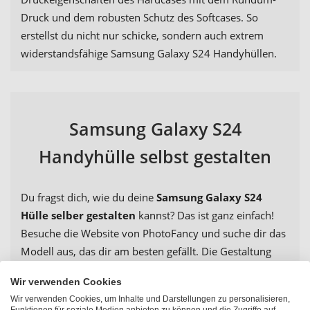
Druck und dem robusten Schutz des Softcases. So
erstellst du nicht nur schicke, sondern auch extrem
widerstandsfähige Samsung Galaxy S24 Handyhüllen.
Samsung Galaxy S24
Handyhülle selbst gestalten
Du fragst dich, wie du deine
Samsung Galaxy S24
Hülle selber gestalten
kannst? Das ist ganz einfach!
Besuche die Website von PhotoFancy und suche dir das
Modell aus, das dir am besten gefällt. Die Gestaltung
erfolgt mit wenigen Klicks über unseren
Wir verwenden Cookies
benutzerfreundlichen
Online-Konfigurator
mit deinem
Wir verwenden Cookies, um Inhalte und Darstellungen zu personalisieren,
Smartphone, Laptop oder PC, du musst also keine App