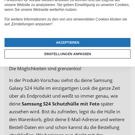
Funktionen für soziale Medien anbieten zu können und die Zugriffe auf
oder Software herunterladen. Im Editor lädst du dein
unsere Website zu analysieren. Sie geben Einwilligung zu unseren Cookies,
wenn Sie unsere Webseite weiterhin nutzen.
Lieblingsfoto oder mehrere Bilder hoch und
Für weitere Informationen zu den von uns verwendeten Cookies klicken sie
positionierst alles nach deinen Wünschen auf dem
auf „Einstellungen anpassen“.
Samsung Galaxy S24 Case. Natürlich kannst du auch
Cliparts, Namen oder Texte in verschiedenen Farben
AKZEPTIEREN
und Schriftarten auf die
Samsung Galaxy S24
Handyhülle drucken lassen
. Oder setze deinen
EINSTELLUNGEN ANPASSEN
Namen oder Wunschtext mit unseren Designs in Szene.
Die Möglichkeiten sind grenzenlos!
In der Produkt-Vorschau siehst du deine Samsung
Galaxy S24 Hülle im einzigartigen Look die ganze Zeit
über als Endprodukt und weißt so immer genau, wie
deine
Samsung S24 Schutzhülle mit Foto
später
aussehen wird. Bist du zufrieden, legst du die Hülle in
den Warenkorb, gibst deine E-Mail-Adresse und weitere
Bestell-Daten ein und schon kannst du die Bestellung
abschließen. Wir beginnen nun direkt mit der