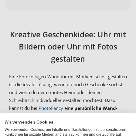
Kreative Geschenkidee: Uhr mit
Bildern oder Uhr mit Fotos
gestalten
Eine Fotocollagen-Wanduhr mit Motiven selbst gestalten
ist die ideale Lösung, wenn du noch Geschenke suchst
und wenn du dein trautes Heim oder deinen
Schreibtisch individueller gestalten möchtest. Dazu
kannst du bei
PhotoFancy
eine
persönliche Wand-
bzw. Tischuhr mit mehreren Bildern selber
Wir verwenden Cookies
gestalten und als Wand- oder Tischuhr für 9 Fotos
Wir verwenden Cookies, um Inhalte und Darstellungen zu personalisieren,
nutzen
. Für jeden Anlass lässt sich eine eigene Uhr-
Funktionen für soziale Medien anbieten zu können und die Zugriffe auf