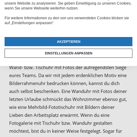
Fotocollage zusammenstellen. Die Uhr mit Bildern
unsere Website zu analysieren. Sie geben Einwilligung zu unseren Cookies,
wenn Sie unsere Webseite weiterhin nutzen.
eignet sich zum Beispiel sehr gut als
Für weitere Informationen zu den von uns verwendeten Cookies klicken sie
Weihnachtsgeschenk
für entfernt lebende Verwandte,
auf „Einstellungen anpassen“.
die mit aktuellen Fotos der Kinder auf dem Laufenden
gehalten werden können. Auch dein Liebster oder deine
AKZEPTIEREN
Liebste wird sich über eine Tisch- bzw. Wanduhr
„Fotocollage“ mit romantischen Bildern sehr freuen.
EINSTELLUNGEN ANPASSEN
Oder gönne dem Versammlungsraum des Fanclubs eine
Wand- bzw. Tischuhr mit Fotos der aufregendsten Siege
eures Teams. Da wir mit jedem erdenklichen Motiv eine
Bilderrahmenuhr bedrucken können, kannst du dich
auch selbst beschenken. Eine Wanduhr mit Fotos deiner
letzten Urlaube schmückt das Wohnzimmer ebenso gut,
wie eine Mehrbild-Fototischuhr mit Bildern deiner
Lieben den Arbeitsplatz erwärmt. Wenn du eine
Fotogalerie mit Tischuhr bzw. Wanduhr gestalten
möchtest, bist du in keiner Weise festgelegt. Sogar für