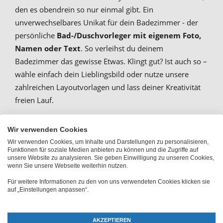
den es obendrein so nur einmal gibt. Ein
unverwechselbares Unikat für dein Badezimmer - der
persönliche
Bad-/Duschvorleger mit eigenem Foto,
Namen oder Text
. So verleihst du deinem
Badezimmer das gewisse Etwas. Klingt gut? Ist auch so –
wähle einfach dein Lieblingsbild oder nutze unsere
zahlreichen Layoutvorlagen und lass deiner Kreativität
freien Lauf.
Wir verwenden Cookies
Individueller Badvorleger als
Wir verwenden Cookies, um Inhalte und Darstellungen zu personalisieren,
Funktionen für soziale Medien anbieten zu können und die Zugriffe auf
einzigartige Geschenk- und
unsere Website zu analysieren. Sie geben Einwilligung zu unseren Cookies,
wenn Sie unsere Webseite weiterhin nutzen.
Dekoidee
Für weitere Informationen zu den von uns verwendeten Cookies klicken sie
auf „Einstellungen anpassen“.
Du findest, dass dein Bad auch mal ein Makeover
vertragen könnte, weißt aber nicht genau womit du
AKZEPTIEREN