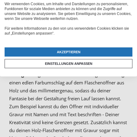
Beschriftung: mit Lasergravur
Wir verwenden Cookies, um Inhalte und Darstellungen zu personalisieren,
Funktionen für soziale Medien anbieten zu können und die Zugriffe auf
edel selbst gestalten
unsere Website zu analysieren. Sie geben Einwilligung zu unseren Cookies,
wenn Sie unsere Webseite weiterhin nutzen.
Für weitere Informationen zu den von uns verwendeten Cookies klicken sie
auf „Einstellungen anpassen“.
Der Flaschenöffner mit Gravur besteht
aus Holz und
feinem Edelstahl
, welches klassisch und stilvoll wirkt.
Damit dein Flaschenöffner mit Gravur auch wirklich
AKZEPTIEREN
elegant aussieht, verwenden wir nur hochwertige Holz
EINSTELLUNGEN ANPASSEN
Flaschenöffner, auf die du deinen
Wunschtext per
Lasergravur
gravieren kannst. Die Lasergravur erzeugt
einen edlen Farbumschlag auf dem Flaschenöffner aus
Holz und das millimetergenau, sodass du deiner
Fantasie bei der Gestaltung freien Lauf lassen kannst.
Zum Beispiel kannst du den Öffner mit individueller
Gravur mit Namen und mit Text beschriften - Deiner
Kreativität sind keine Grenzen gesetzt. Zusätzlich kannst
du deinen Holz-Flaschenöffner mit Gravur sogar mit