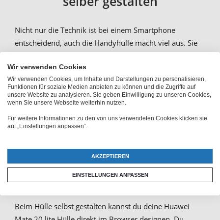
selber gestalten
Nicht nur die Technik ist bei einem Smartphone
entscheidend, auch die Handyhülle macht viel aus. Sie
schützt dein Huawei Mate 20 lite optimal vor Stößen
oder Schmutz. Und damit deine Hülle genauso
Wir verwenden Cookies
Wir verwenden Cookies, um Inhalte und Darstellungen zu personalisieren,
individuell ist wie du, kannst du deine
Huawei Mate 20
Funktionen für soziale Medien anbieten zu können und die Zugriffe auf
lite Hülle selbst gestalten
. Ob mit Foto oder mit
unsere Website zu analysieren. Sie geben Einwilligung zu unseren Cookies,
wenn Sie unsere Webseite weiterhin nutzen.
Namen – deiner Kreativität sind fast keine Grenzen
gesetzt.
Für weitere Informationen zu den von uns verwendeten Cookies klicken sie
auf „Einstellungen anpassen“.
Huawei Mate 20 lite Fotohülle
AKZEPTIEREN
mit eigenem Bild gestalten
EINSTELLUNGEN ANPASSEN
Beim Hülle selbst gestalten kannst du deine Huawei
Mate 20 lite Hülle direkt im Browser designen. Du