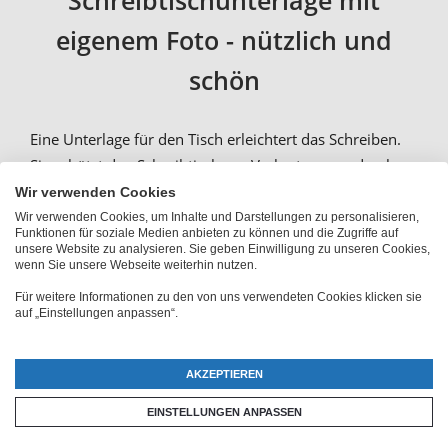
Schreibtischunterlage mit
eigenem Foto - nützlich und
schön
Eine Unterlage für den Tisch erleichtert das Schreiben.
Sie schützt den Schreibtisch vor Verkratzungen durch
z.B.
Becher
und
Tassen
, sowie vor Verschmutzung.
Wir verwenden Cookies
Bekannt sind Schreibunterlagen in verschiedenen
Wir verwenden Cookies, um Inhalte und Darstellungen zu personalisieren,
Funktionen für soziale Medien anbieten zu können und die Zugriffe auf
Farben und Formen aus der Massenproduktion –
unsere Website zu analysieren. Sie geben Einwilligung zu unseren Cookies,
wenn Sie unsere Webseite weiterhin nutzen.
entsprechend hat jede Büroschreibunterlage, egal ob zu
Hause oder an der Arbeit, irgendwo mindestens einen
Für weitere Informationen zu den von uns verwendeten Cookies klicken sie
auf „Einstellungen anpassen“.
Zwilling. Das muss nicht sein! Du kannst deine
Schreibtischunterlage selbst gestalten und damit
individualisieren
. Wähle ein Bild, ein eigenes Motiv
AKZEPTIEREN
oder einen eigenen Text und wir drucken es auf deine
EINSTELLUNGEN ANPASSEN
Schreibtischauflage. Eine Dokumentenunterlage ist auch