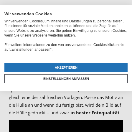
Handytasche oder Flipcase als
Wir verwenden Cookies
einzigartige Fotohülle
Wir verwenden Cookies, um Inhalte und Darstellungen zu personalisieren,
Funktionen für soziale Medien anbieten zu können und die Zugriffe auf
unsere Website zu analysieren. Sie geben Einwilligung zu unseren Cookies,
bedrucken
wenn Sie unsere Webseite weiterhin nutzen.
Für weitere Informationen zu den von uns verwendeten Cookies klicken sie
auf „Einstellungen anpassen“.
Hauptsache kreativ – darauf kommt es an, wenn du eine
iPhone 11 Pro Max Hülle selbst gestaltest. Mit eigenem
Bild sieht eine Handyhülle gleich ganz anders aus. Dabei
AKZEPTIEREN
sind dir beim Selbstgestalten kaum Grenzen
EINSTELLUNGEN ANPASSEN
gesetzt:
Lade eigene Fotos hoch
, versehe diese mit
spannenden Effekten oder Namen, oder verwende
gleich eine der zahlreichen Vorlagen. Passe das Motiv an
die Hülle an und wenn du fertigt bist, wird dein Bild auf
die Hülle gedruckt – und zwar
in bester Fotoqualität
.