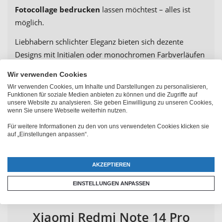
Fotocollage bedrucken
lassen möchtest – alles ist
möglich.
Liebhabern schlichter Eleganz bieten sich dezente
Designs mit Initialen oder monochromen Farbverläufen
an. Wer es auffällig mag, kombiniert Farben, Formen
Wir verwenden Cookies
und persönliche Elemente zu einem echten Kunstwerk.
Wir verwenden Cookies, um Inhalte und Darstellungen zu personalisieren,
Dein Xiaomi Redmi Note 14 Pro wird mit deiner
Funktionen für soziale Medien anbieten zu können und die Zugriffe auf
unsere Website zu analysieren. Sie geben Einwilligung zu unseren Cookies,
persönlichen Handyhülle zum Ausdruck deiner
wenn Sie unsere Webseite weiterhin nutzen.
Geschichte – und das
in brillanter Druckqualität
.
Für weitere Informationen zu den von uns verwendeten Cookies klicken sie
Sobald du dein Design fertiggestellt hast, legst du es
auf „Einstellungen anpassen“.
einfach in den Warenkorb und bestellst deine Xiaomi
Handyhüllen direkt online. Schnell, einfach und mit ganz
AKZEPTIEREN
viel Herz!
EINSTELLUNGEN ANPASSEN
Xiaomi Redmi Note 14 Pro