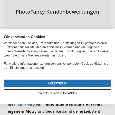
PhotoFancy Kundenbewertungen
Wir verwenden Cookies
Wir verwenden Cookies, um Inhalte und Darstellungen zu personalisieren,
Funktionen für soziale Medien anbieten zu können und die Zugriffe auf
Herzuhr mit Foto erstellen als
unsere Website zu analysieren. Sie geben Einwilligung zu unseren Cookies,
wenn Sie unsere Webseite weiterhin nutzen.
Geschenk mit Liebesbotschaft
Für weitere Informationen zu den von uns verwendeten Cookies klicken sie
auf „Einstellungen anpassen“.
Eine Herz-Wanduhr mit Foto ist ideal für Verliebte und
AKZEPTIEREN
auch eine schöne Geschenkidee für die Familie. Gut
sichtbar aufgehängt sagt dieses Fotogeschenk „Ich
EINSTELLUNGEN ANPASSEN
denke an dich“ und „Ich bin jederzeit bei dir“. Gestalte
bei
PhotoFancy
eine
individuelle Fotouhr Herz mit
eigenem Motiv
und bedenke damit deine Liebsten!