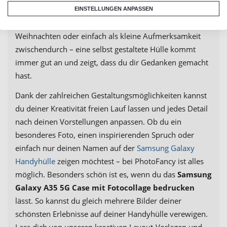
Handyhülle mit eigenem Motiv ein perfektes Geschenk
EINSTELLUNGEN ANPASSEN
für Freunde und Familie. Ob zum Geburtstag, zu
Weihnachten oder einfach als kleine Aufmerksamkeit
zwischendurch – eine selbst gestaltete Hülle kommt
immer gut an und zeigt, dass du dir Gedanken gemacht
hast.
Dank der zahlreichen Gestaltungsmöglichkeiten kannst
du deiner Kreativität freien Lauf lassen und jedes Detail
nach deinen Vorstellungen anpassen. Ob du ein
besonderes Foto, einen inspirierenden Spruch oder
einfach nur deinen Namen auf der
Samsung Galaxy
Handyhülle
zeigen möchtest – bei PhotoFancy ist alles
möglich. Besonders schön ist es, wenn du das
Samsung
Galaxy A35 5G Case mit Fotocollage bedrucken
lässt. So kannst du gleich mehrere Bilder deiner
schönsten Erlebnisse auf deiner Handyhülle verewigen.
Lass dich von unseren kreativen Layout-Vorlagen und