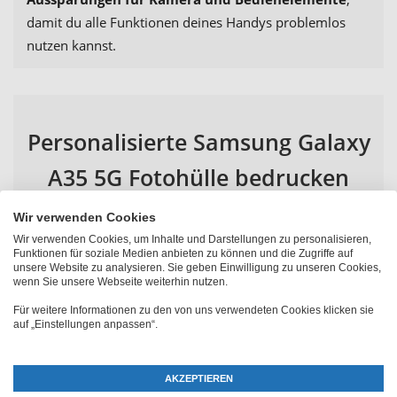
damit du alle Funktionen deines Handys problemlos
nutzen kannst.
Personalisierte Samsung Galaxy
A35 5G Fotohülle bedrucken
Wir verwenden Cookies
Eine
personalisierte Samsung Galaxy A35 5G Hülle
Wir verwenden Cookies, um Inhalte und Darstellungen zu personalisieren,
mit Foto
bietet viele Vorteile und macht dein Telefon zu
Funktionen für soziale Medien anbieten zu können und die Zugriffe auf
unsere Website zu analysieren. Sie geben Einwilligung zu unseren Cookies,
einem echten Hingucker. Eine individuell gestaltete
wenn Sie unsere Webseite weiterhin nutzen.
Schutzhülle schützt dein Smartphone vor Kratzern,
Für weitere Informationen zu den von uns verwendeten Cookies klicken sie
Stößen und anderen Beschädigungen. Du kannst sicher
auf „Einstellungen anpassen“.
sein, dass dein Handy optimal geschützt ist, während es
gleichzeitig durch ein einzigartiges Design besticht.
AKZEPTIEREN
Zudem ist eine personalisierte Samsung Galaxy A35