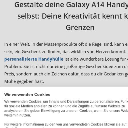
Gestalte deine Galaxy A14 Handy
selbst: Deine Kreativität kennt 
Grenzen
In einer Welt, in der Massenprodukte oft die Regel sind, kann e
sein, ein Geschenk zu finden, das wirklich von Herzen kommt. 
personalisierte Handyhülle
ist eine wunderbare Lösung für 
Problem. Sie ist nicht nur eine großartige Geschenkidee zum 
Preis, sondern auch ein Zeichen dafür, dass du dir Gedanken 
Mühe gegeben hast.
Die Möglichkeit, deine Galaxy A14 5G Hülle selbst zu gestalten,
Wir verwenden Cookies
Tür zu einer Welt voller Kreativität und Individualität. Bei Pho
Wir verwenden Cookies, um Inhalte und Darstellungen zu personalisieren, Fun
für soziale Medien anbieten zu können und die Zugriffe auf unsere Website zu
die Freiheit,
dein Lieblingsfoto auszuwählen, deinen Name
analysieren. Sie geben Einwilligung zu unseren Cookies, wenn Sie unsere Web
inspirierenden Text hinzuzufügen
und dabei zuzusehen, wi
weiterhin nutzen.
kreative Vision Wirklichkeit wird. Dieser Prozess ist nicht nur 
Für weitere Informationen zu den von uns verwendeten Cookies klicken sie auf