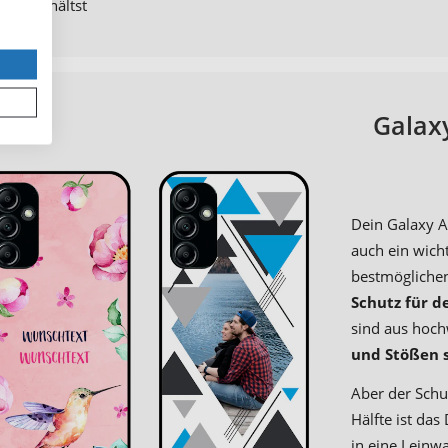
m Ende hältst
 selbst.
Galaxy
Dein Galaxy A
auch ein wicht
bestmöglichen
Schutz für d
sind aus hoch
und Stößen 
Aber der Schu
Hälfte ist da
in eine Leinw