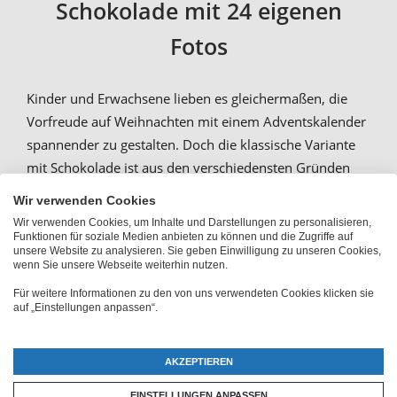
Schokolade mit 24 eigenen
Fotos
Kinder und Erwachsene lieben es gleichermaßen, die
Vorfreude auf Weihnachten mit einem Adventskalender
spannender zu gestalten. Doch die klassische Variante
mit Schokolade ist aus den verschiedensten Gründen
nicht für jeden Menschen das Richtige. Ideal ist es da,
Wir verwenden Cookies
dass du bei
PhotoFancy
Adventkalender selbst gestalten
Wir verwenden Cookies, um Inhalte und Darstellungen zu personalisieren,
kannst. Neben den üblichen
Adventskalendern
mit
Funktionen für soziale Medien anbieten zu können und die Zugriffe auf
unsere Website zu analysieren. Sie geben Einwilligung zu unseren Cookies,
Schoko Füllung kannst du bei uns
wenn Sie unsere Webseite weiterhin nutzen.
Weihnachtskalender mit 24 eigenen Fotos und
Für weitere Informationen zu den von uns verwendeten Cookies klicken sie
Titelbild
gestalten. Hier findest du auch Fotogeschenke
auf „Einstellungen anpassen“.
zu Weihnachten, die du gleich mitbestellen kannst. Ob
mit oder ohne Schokolade: Unsere Adventskalender
AKZEPTIEREN
selbst gestalten kannst du in verschiedenen Formaten,
EINSTELLUNGEN ANPASSEN