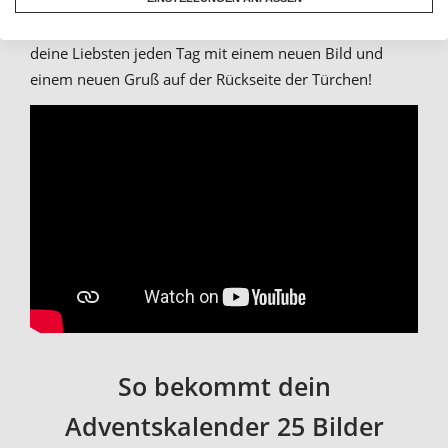
zum Beispiel als
XXL Adventskalender
. Lass auf den
Adventskalender 24 Fotos drucken und überrasche
deine Liebsten jeden Tag mit einem neuen Bild und
einem neuen Gruß auf der Rückseite der Türchen!
So bekommt dein
Adventskalender 25 Bilder