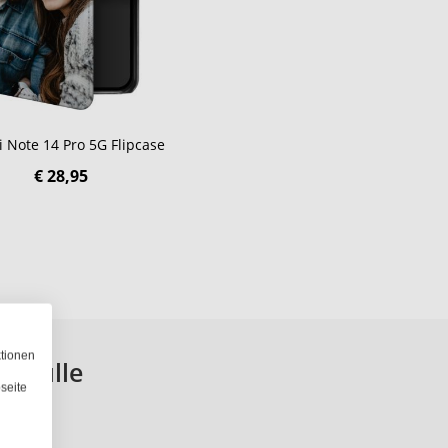
 Note 14 Pro 5G Flipcase
€ 28,95
ktionen
dyhülle
seite