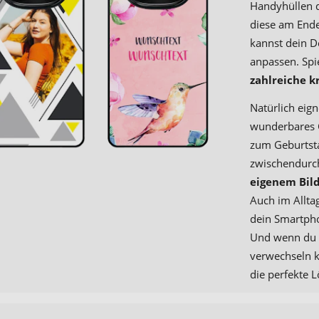
Handyhüllen de
diese am Ende
kannst dein D
anpassen. Spi
zahlreiche k
Natürlich eign
wunderbares 
zum Geburtsta
zwischendurch
eigenem Bil
Auch im Alltag
dein Smartpho
Und wenn du d
verwechseln k
die perfekte 