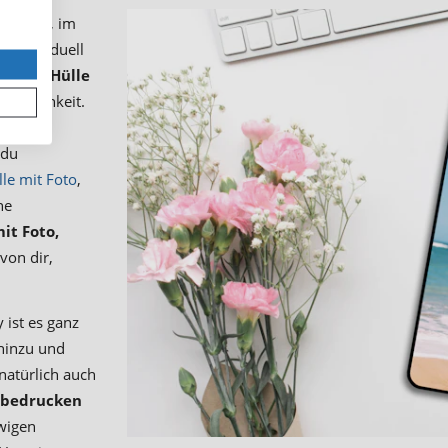
f Reisen, im
o individuell
Pro 5G Hülle
sönlichkeit.
 schönen
 du
le mit Foto
,
ne
it Foto,
von dir,
ist es ganz
 hinzu und
natürlich auch
e bedrucken
ewigen