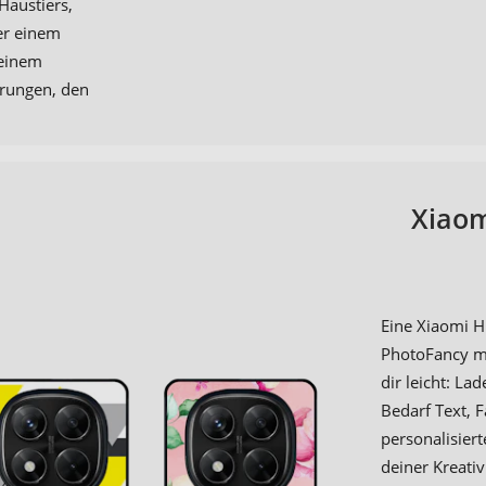
Haustiers,
er einem
 einem
erungen, den
Xiaom
Eine Xiaomi Hü
PhotoFancy m
dir leicht: La
Bedarf Text, 
personalisier
deiner Kreati