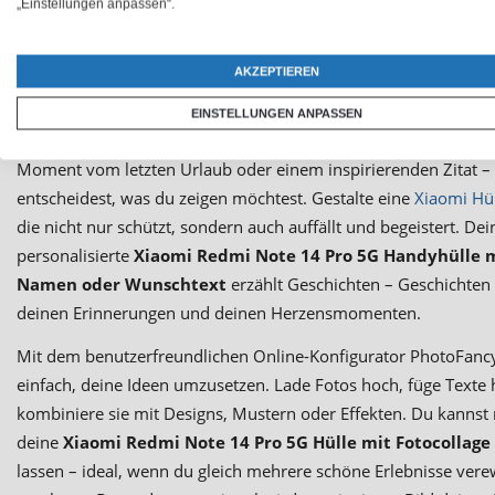
„Einstellungen anpassen“.
Dein Smartphone ist ein täglicher Begleiter – bei der Arbeit, au
Alltag. Warum also nicht eine
Handyhülle gestalten
, die genaus
AKZEPTIEREN
ist wie du? Mit einer personalisierten
Xiaomi Redmi Note 14 
mit eigenem Motiv
wird dein Handy zum Ausdruck deiner Per
EINSTELLUNGEN ANPASSEN
Ob mit einem Lieblingsfoto, den Namen deiner Kinder, einem
Moment vom letzten Urlaub oder einem inspirierenden Zitat –
entscheidest, was du zeigen möchtest. Gestalte eine
Xiaomi Hül
die nicht nur schützt, sondern auch auffällt und begeistert. Dei
personalisierte
Xiaomi Redmi Note 14 Pro 5G Handyhülle m
Namen oder Wunschtext
erzählt Geschichten – Geschichten 
deinen Erinnerungen und deinen Herzensmomenten.
Mit dem benutzerfreundlichen Online-Konfigurator PhotoFancy 
einfach, deine Ideen umzusetzen. Lade Fotos hoch, füge Texte
kombiniere sie mit Designs, Mustern oder Effekten. Du kannst 
deine
Xiaomi Redmi Note 14 Pro 5G Hülle mit Fotocollag
lassen – ideal, wenn du gleich mehrere schöne Erlebnisse ver