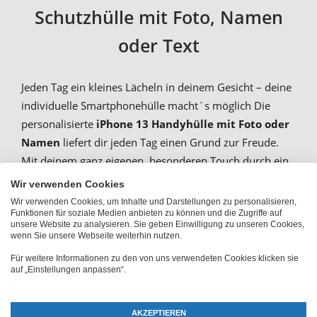
Schutzhülle mit Foto, Namen
oder Text
Jeden Tag ein kleines Lächeln in deinem Gesicht – deine
individuelle Smartphonehülle macht´s möglich Die
personalisierte
iPhone 13 Handyhülle mit Foto oder
Namen
liefert dir jeden Tag einen Grund zur Freude.
Mit deinem ganz eigenen, besonderen Touch durch ein
eigenes Foto, einem Namen oder einem Text erinnert
Wir verwenden Cookies
sie dich immer wieder an besondere Momente oder
Wir verwenden Cookies, um Inhalte und Darstellungen zu personalisieren,
Funktionen für soziale Medien anbieten zu können und die Zugriffe auf
deine Lieblingsmenschen. Bei PhotoFancy sind deiner
unsere Website zu analysieren. Sie geben Einwilligung zu unseren Cookies,
Kreativität keine Grenzen gesetzt.
wenn Sie unsere Webseite weiterhin nutzen.
Für weitere Informationen zu den von uns verwendeten Cookies klicken sie
Das beliebte Hard Case aus Kunststoff und der
auf „Einstellungen anpassen“.
metallverstärkten Rückseite eignet sich bestens dafür,
dein persönliches Foto mit
brillanter Druckqualität
AKZEPTIEREN
glänzen zu lassen. Wenn du dein Motiv auch über die