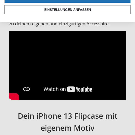
Seiten hinweg drucken lassen möchtest, eignet sich die
EINSTELLUNGEN ANPASSEN
Rundum-Druck-Option
. Deine iPhone 13 Hülle wird
zu deinem eigenen und einzigartigen Accessoire.
Dein iPhone 13 Flipcase mit
eigenem Motiv