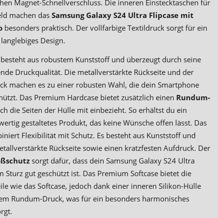
chen Magnet-Schnellverschluss. Die inneren Einstecktaschen für
eld machen das
Samsung Galaxy S24 Ultra Flipcase mit
to
besonders praktisch. Der vollfarbige Textildruck sorgt für ein
 langlebiges Design.
besteht aus robustem Kunststoff und überzeugt durch seine
ende Druckqualität. Die metallverstärkte Rückseite und der
uck machen es zu einer robusten Wahl, die dein Smartphone
chützt. Das Premium Hardcase bietet zusätzlich einen
Rundum-
uch die Seiten der Hülle mit einbezieht. So erhältst du ein
rtig gestaltetes Produkt, das keine Wünsche offen lässt. Das
niert Flexibilität mit Schutz. Es besteht aus Kunststoff und
etallverstärkte Rückseite sowie einen kratzfesten Aufdruck. Der
ßschutz
sorgt dafür, dass dein Samsung Galaxy S24 Ultra
 Sturz gut geschützt ist. Das Premium Softcase bietet die
ile wie das Softcase, jedoch dank einer inneren Silikon-Hülle
chem Rundum-Druck, was für ein besonders harmonisches
rgt.