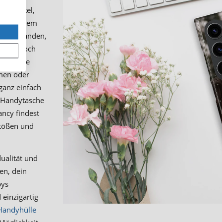
onsmittel,
ls. Mit dem
in den Händen,
oFancy noch
 gestalte
men oder
anz einfach
e Handytasche
ncy findest
Stößen und
dualität und
en, dein
bys
einzigartig
 Handyhülle