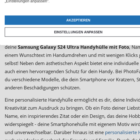
„Einstellungen anpassen“.
Im digitalen Zeitalter sind Smartphones nicht nur Kommunikati
sondern auch Ausdruck unserer Persönlichkeit und unseres Sti
AKZEPTIEREN
Samsung Galaxy S24 Ultra hast du ein leistungsstarkes Gerät 
das du durch eine individuell gestaltete Handyhülle von Phot
EINSTELLUNGEN ANPASSEN
weiter aufwerten kannst. Lass deiner Kreativität freien Lauf und
deine
Samsung Galaxy S24 Ultra Handyhülle mit Foto
, Na
einem Wunschtext im Handumdrehen und mit wenigen Klicks g
selbst! Neben dem ästhetischen Aspekt bietet eine individuell
auch einen hervorragenden Schutz für dein Handy. Bei PhotoFa
du verschiedene Modelle, die dein Smartphone vor Kratzern, 
anderen Beschädigungen schützen.
Eine personalisierte Handyhülle ermöglicht es dir, deine Indivi
Kreativität zum Ausdruck zu bringen. Ob ein Foto deiner Liebst
Name, ein inspirierendes Zitat oder ein Design, das deine Hob
widerspiegelt - deine Smartphonehülle mit eigenem Motiv wird 
und unverwechselbar. Darüber hinaus ist eine
personalisierte