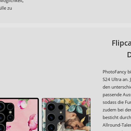
Möglichkeit,
lle zu
Flipc
D
PhotoFancy bi
S24 Ultra an.
den unterschi
passende Aus
sodass die Fun
zudem bei den
besticht durch
Allround-Tale