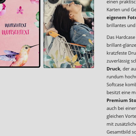
einen praktis
Karten und G
eigenem Fo
brillantes und
Das Hardcase 
brillant-glänz
kratzfeste Dr
zuverlässig s
Druck
, der a
rundum hochwe
Softcase kombi
besitzt eine m
Premium Sto
auch bei einem
gleichen Vorte
mit zusätzli
Gesamtbild so