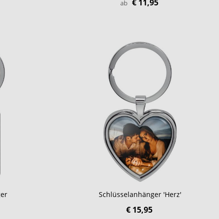
€ 11,95
ab
er
Schlüsselanhänger 'Herz'
€ 15,95