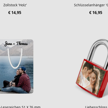
Zollstock 'Holz'
Schlüsselanhänger '
€ 14,95
€ 16,95
l-Lesezeichen 51 X 76 mm
Liebesschloss