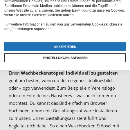
Wir verwenden Cookies, um Inhalte und Darstellungen zu personalisieren,
Funktionen für soziale Medien anbieten zu können und die Zugriffe auf
unsere Website zu analysieren. Sie geben Einwilligung zu unseren Cookies,
Waschbecken-Stöpsel
wenn Sie unsere Webseite weiterhin nutzen.
individuell gestalten
Für weitere Informationen zu den von uns verwendeten Cookies klicken sie
auf „Einstellungen anpassen“.
Einen Stöpsel zu gestalten ist ganz einfach. Du kannst
AKZEPTIEREN
das auf drei verschiedene Weisen tun: Lade ein eigenes
Bild hoch, wähle eines unserer fertigen Motive aus oder
EINSTELLUNGEN ANPASSEN
füge einen kurzen Text in ein MagicName-Motiv ein.
Einen
Wachbeckenstöpsel individuell zu gestalten
geht am besten, wenn du dein eigenes Lieblingsbild
oder –logo verwendest. Zum Beispiel ein Vereinslogo
oder ein Foto deines Haustieres – was auch immer du
möchtest. Du kannst das Bild einfach im Browser
hochladen, ohne eine Gestaltungssoftware installieren
zu müssen. Unser Gestaltungsassistent führt und
begleitet dich dabei. So einen Waschbecken-Stöpsel mit