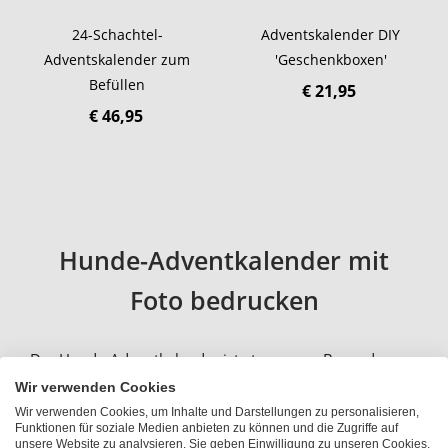
24-Schachtel-
Adventskalender DIY
Adventskalender zum
'Geschenkboxen'
Befüllen
€ 21,95
€ 46,95
Hunde-Adventkalender mit
Foto bedrucken
Der Hunde-Adventkalender ist etwas ganz Besonderes.
Denn dieser Hundeadventskalender mit Leckerchen ist
Wir verwenden Cookies
nicht nur ein Geschenk für den Vierbeiner, sondern
Wir verwenden Cookies, um Inhalte und Darstellungen zu personalisieren,
Funktionen für soziale Medien anbieten zu können und die Zugriffe auf
auch für den Menschen! Beim Bildadventskalender für
unsere Website zu analysieren. Sie geben Einwilligung zu unseren Cookies,