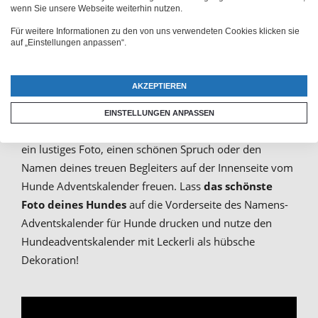
Hunde kannst du nicht nur die Kalenderoberfläche des
wenn Sie unsere Webseite weiterhin nutzen.
Adventskalenders für Hunde mit Bild selber gestalten,
Für weitere Informationen zu den von uns verwendeten Cookies klicken sie
auf „Einstellungen anpassen“.
sondern auch die Innentürchen vom
Adventskalender
mit Hundeleckerli
mit Namen oder Foto bedrucken
lassen!
AKZEPTIEREN
So kannst du deinen Hunde-Weihnachtskalender
EINSTELLUNGEN ANPASSEN
vollkommen personalisieren und dich jeden Tag über
ein lustiges Foto, einen schönen Spruch oder den
Namen deines treuen Begleiters auf der Innenseite vom
Hunde Adventskalender freuen. Lass
das schönste
Foto deines Hundes
auf die Vorderseite des Namens-
Adventskalender für Hunde drucken und nutze den
Hundeadventskalender mit Leckerli als hübsche
Dekoration!