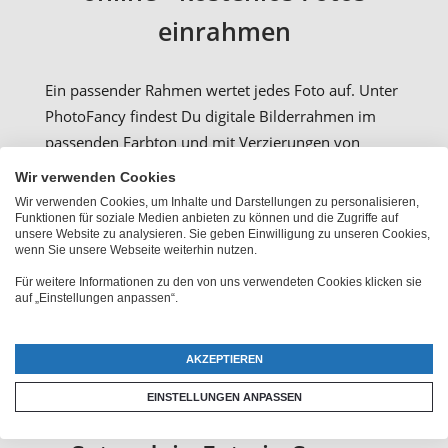
einrahmen
Ein passender Rahmen wertet jedes Foto auf. Unter
PhotoFancy findest Du digitale Bilderrahmen im
passenden Farbton und mit Verzierungen von
modern über verspielt bis hin zu barocken
Wir verwenden Cookies
Bilderrahmen aus den guten alten Zeiten der
Wir verwenden Cookies, um Inhalte und Darstellungen zu personalisieren,
Ölgemälde. Besuche einfach die Kategorien
Funktionen für soziale Medien anbieten zu können und die Zugriffe auf
unsere Website zu analysieren. Sie geben Einwilligung zu unseren Cookies,
„Kreative Rahmen“ oder „Bilderrahmen“ und teste
wenn Sie unsere Webseite weiterhin nutzen.
die Wirkung des passenden Fotorahmens.
Für weitere Informationen zu den von uns verwendeten Cookies klicken sie
Besonders prunkvolle Bilderrahmen sind außerhalb
auf „Einstellungen anpassen“.
der digitalen Welt oft sehr schwer und teuer: Bei
PhotoFancy sind Rahmen natürlich federleicht und
AKZEPTIEREN
kostenlos.
EINSTELLUNGEN ANPASSEN