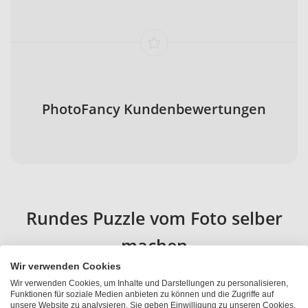
PhotoFancy Kundenbewertungen
Rundes Puzzle vom Foto selber
machen
Wir verwenden Cookies
Wir verwenden Cookies, um Inhalte und Darstellungen zu personalisieren,
Bilderpuzzle selber gestalten und verschenken ist zu
Funktionen für soziale Medien anbieten zu können und die Zugriffe auf
verschiedenen Anlässen sehr beliebt. Bei
PhotoFancy
unsere Website zu analysieren. Sie geben Einwilligung zu unseren Cookies,