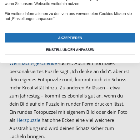
wenn Sie unsere Webseite weiterhin nutzen.
kannst du ein normales
Puzzle
mit eigenem Foto, das
du in eckiger Form bestimmt schon kennst, zu etwas
Für weitere Informationen zu den von uns verwendeten Cookies klicken sie
auf „Einstellungen anpassen“.
Besonderem machen. Lass wie gewohnt ein Puzzle vom
Foto erstellen, aber
wähle eine runde Form aus,
wenn du dein Bild auf das Fotopuzzle drucken
AKZEPTIEREN
lässt
. Ein rundes Puzzle bedrucken zu lassen ist zum
EINSTELLUNGEN ANPASSEN
Beispiel eine schöne Geschenkidee, wenn du noch
Weihnachtsgeschenke
suchst. Auch ein normales
personalisiertes Puzzle sagt „Ich denke an dich“, aber ist
dein eigenes Fotopuzzle rund, kommt noch ein Schuss
mehr Kreativität hinzu. Zu anderen Anlässen – etwa
zum Jahrestag – kommt es ebenfalls gut an, wenn du
dein Bild auf ein Puzzle in runder Form drucken lässt.
Ein rundes Fotopuzzel mit eigenem Bild oder dein Foto
als
Herzpuzzle
hat ohne Ecken eine viel weichere
Ausstrahlung und wird deinen Schatz sicher zum
Lächeln bringen.