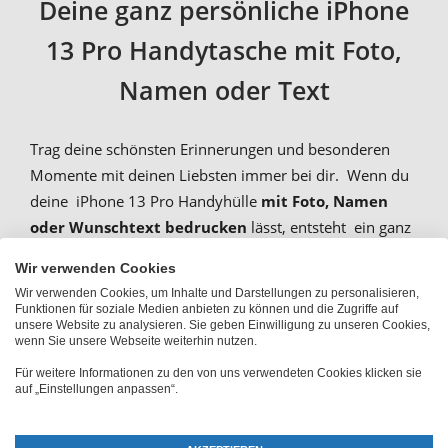
Deine ganz persönliche iPhone
13 Pro Handytasche mit Foto,
Namen oder Text
Trag deine schönsten Erinnerungen und besonderen
Momente mit deinen Liebsten immer bei dir. Wenn du
deine iPhone 13 Pro Handyhülle
mit Foto, Namen
oder Wunschtext bedrucken
lässt, entsteht ein ganz
persönliches und einzigartiges Unikat. Sehr beliebt ist
Wir verwenden Cookies
dabei das Hard Case aus Kunststoff. Die
Wir verwenden Cookies, um Inhalte und Darstellungen zu personalisieren,
metallverstärkte Rückseite
sorgt für Stabilität, einen
Funktionen für soziale Medien anbieten zu können und die Zugriffe auf
unsere Website zu analysieren. Sie geben Einwilligung zu unseren Cookies,
zusätzlichen
Premium Stoßschutz
bietet außerdem
wenn Sie unsere Webseite weiterhin nutzen.
die Bumper-Option.
Für weitere Informationen zu den von uns verwendeten Cookies klicken sie
auf „Einstellungen anpassen“.
Zudem besticht die Fotohülle mit der brillant
glänzenden Druckqualität. Besonders schön: Bei der
Rundum-Druck-Option
drucken wir dein Motiv auch