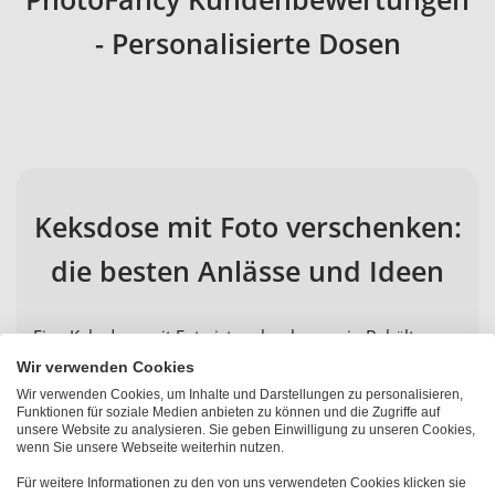
- Personalisierte Dosen
Keksdose mit Foto verschenken:
die besten Anlässe und Ideen
Eine Keksdose mit Foto ist mehr als nur ein Behälter –
sie ist ein Geschenk, das Erinnerungen transportiert.
Wir verwenden Cookies
PhotoFancy bietet kreative und originelle
Wir verwenden Cookies, um Inhalte und Darstellungen zu personalisieren,
Funktionen für soziale Medien anbieten zu können und die Zugriffe auf
Fotogeschenke für nahezu jeden Anlass, mit einer
unsere Website zu analysieren. Sie geben Einwilligung zu unseren Cookies,
großen Auswahl an Designs und Formaten.
wenn Sie unsere Webseite weiterhin nutzen.
Für weitere Informationen zu den von uns verwendeten Cookies klicken sie
Zu
Weihnachten
ist die selbst gestaltete Plätzchendose