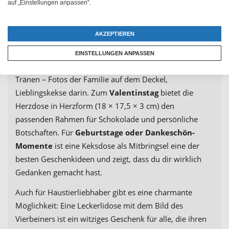
auf „Einstellungen anpassen“.
ein Klassiker: Vanillekipferl, Lebkuchen oder
Spritzgebäck in einer Keksdose mit dem Familienfoto
AKZEPTIEREN
machen das Mitbringsel zum Adventskaffee
unvergesslich. Zum
Muttertag
rührt eine Keksdose mit
EINSTELLUNGEN ANPASSEN
dem Bild der Kinder oder Enkelkinder garantiert zu
Tränen – Fotos der Familie auf dem Deckel,
Lieblingskekse darin. Zum
Valentinstag
bietet die
Herzdose in Herzform (18 × 17,5 × 3 cm) den
passenden Rahmen für Schokolade und persönliche
Botschaften. Für
Geburtstage oder Dankeschön-
Momente
ist eine Keksdose als Mitbringsel eine der
besten Geschenkideen und zeigt, dass du dir wirklich
Gedanken gemacht hast.
Auch für Haustierliebhaber gibt es eine charmante
Möglichkeit: Eine Leckerlidose mit dem Bild des
Vierbeiners ist ein witziges Geschenk für alle, die ihren