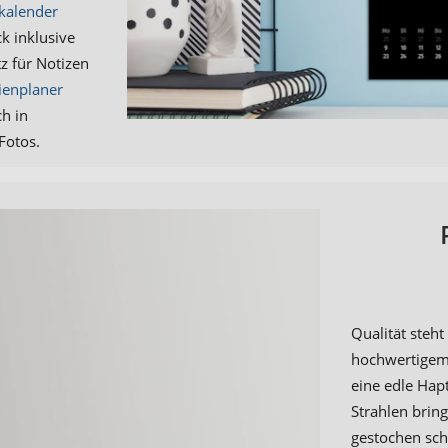
kalender
ck inklusive
tz für Notizen
ienplaner
ch in
Fotos.
Qualität steh
hochwertigem 
eine edle Hap
Strahlen bring
gestochen scha