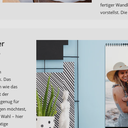
fertiger Wandk
vorstellst. Di
er
?
n
k. Das
en wie das
t der
 genug für
gen möchtest,
 Wahl – hier
tige