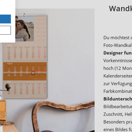
Wandka
Du möchtest d
Foto-Wandkale
Designer fun
Vorkenntnisse 
hoch (12 Mona
Kalenderseite
zur Verfügung
Farbkombinat
Bilduntersch
Bildbearbeitu
Zuschnitt, Hel
Besonders pra
eines Bildes f