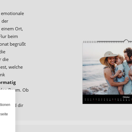
d emotionale
n der
 einem Ort,
Flur beim
onat begrüßt
die
r die
est, welche
ank
ormatig
eden Raum. Ob
in
uckt und dir
ktionen
seite