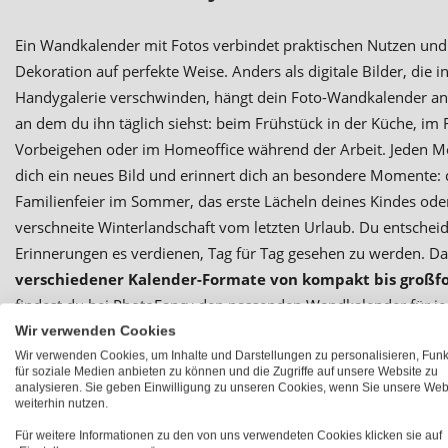
Ein Wandkalender mit Fotos verbindet praktischen Nutzen un
Dekoration auf perfekte Weise. Anders als digitale Bilder, die i
Handygalerie verschwinden, hängt dein Foto-Wandkalender an
an dem du ihn täglich siehst: beim Frühstück in der Küche, im 
Vorbeigehen oder im Homeoffice während der Arbeit. Jeden M
dich ein neues Bild und erinnert dich an besondere Momente: 
Familienfeier im Sommer, das erste Lächeln deines Kindes ode
verschneite Winterlandschaft vom letzten Urlaub. Du entscheid
Erinnerungen es verdienen, Tag für Tag gesehen zu werden. D
verschiedener Kalender-Formate von kompakt bis großf
findest du bei PhotoFancy den passenden Wandkalender für j
minimalistisch und modern oder farbenfroh und verspielt – de
Wir verwenden Cookies
Fotokalender wird garantiert zum Blickfang, der Gäste beeindr
Wir verwenden Cookies, um Inhalte und Darstellungen zu personalisieren, Fun
für soziale Medien anbieten zu können und die Zugriffe auf unsere Website zu
selbst jeden Tag ein Lächeln ins Gesicht zaubert.
analysieren. Sie geben Einwilligung zu unseren Cookies, wenn Sie unsere Web
weiterhin nutzen.
Für weitere Informationen zu den von uns verwendeten Cookies klicken sie auf