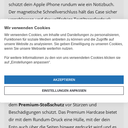
schützt dein Apple iPhone rundum wie ein Notizbuch.
Der magnetische Schnellverschluss hält das Case sicher
verschlossen und der vollfarbige Textiltransferdruck
verleiht deinem Motiv leuchtende Farben. Dank der
Wir verwenden Cookies
Innentaschen sind Karten und Ausweise immer
Wir verwenden Cookies, um Inhalte und Darstellungen zu personalisieren,
Funktionen für soziale Medien anbieten zu können und die Zugriffe auf
griffbereit.
unsere Website zu analysieren. Sie geben Einwilligung zu unseren Cookies,
wenn Sie unsere Webseite weiterhin nutzen.
Das Hardcase besteht aus strapazierfähigem Kunststoff
Für weitere Informationen zu den von uns verwendeten Cookies klicken sie
und bietet eine
brillant glänzende Druck-Qualität
. Es
auf „Einstellungen anpassen“.
schützt die Rückseite und Kanten deines iPhones
zuverlässig vor Kratzern und Stößen, ohne das schlanke
AKZEPTIEREN
Design des Smartphones zu beeinträchtigen. Wenn du
zusätzlichen Schutz suchst, sind unsere Softcases genau
EINSTELLUNGEN ANPASSEN
das Richtige für dich, da sie dein Apple Smartphone mit
dem
Premium-Stoßschutz
vor Stürzen und
Beschädigungen schützt. Das Premium Hardcase bietet
dir mit dem Rundum-Druck eine Hülle, mit der dein
Foto auch über die Seiten hinweg gedruckt wird und es