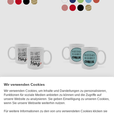
Tasse mit Spruch 'DU HAST
Tasse mit Spruch 'DER
Wir verwenden Cookies
was andere NICHT HABEN,
GEIST IST WILLIG, DOCH
Wir verwenden Cookies, um Inhalte und Darstellungen zu personalisieren,
mein Herz'
DER KÖRPER IST CHILLIG.'
Funktionen für soziale Medien anbieten zu können und die Zugriffe auf
unsere Website zu analysieren. Sie geben Einwilligung zu unseren Cookies,
€ 12,95
€ 12,95
wenn Sie unsere Webseite weiterhin nutzen.
ab
ab
Für weitere Informationen zu den von uns verwendeten Cookies klicken sie