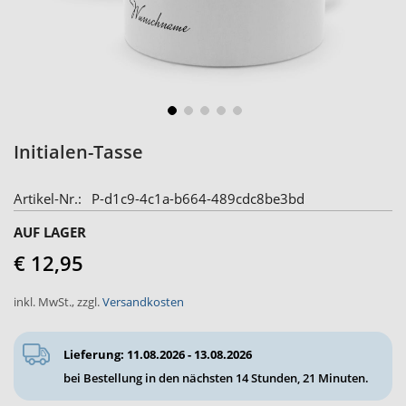
Skip
Initialen-Tasse
to
the
Artikel-Nr.
P-d1c9-4c1a-b664-489cdc8be3bd
beginning
of
AUF LAGER
the
€ 12,95
images
gallery
inkl. MwSt.
,
zzgl.
Versandkosten
Lieferung: 11.08.2026 - 13.08.2026
bei Bestellung in den nächsten
14 Stunden, 21 Minuten
.