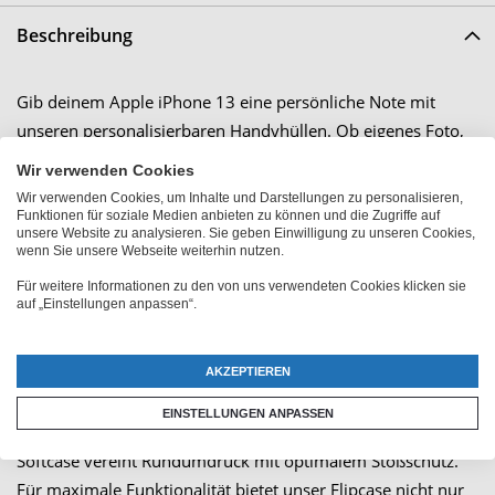
Beschreibung
Gib deinem Apple iPhone 13 eine persönliche Note mit
unseren personalisierbaren Handyhüllen. Ob eigenes Foto,
Name oder Wunschtext - gestalte deine Schutzhülle ganz
Wir verwenden Cookies
nach deinen Vorstellungen. Dank brillanter Druckqualität
Wir verwenden Cookies, um Inhalte und Darstellungen zu personalisieren,
und kratzfestem Druck bleibt dein Design lange erhalten und
Funktionen für soziale Medien anbieten zu können und die Zugriffe auf
unsere Website zu analysieren. Sie geben Einwilligung zu unseren Cookies,
macht deine Handyhülle zu einem echten Hingucker.
wenn Sie unsere Webseite weiterhin nutzen.
Wähle aus verschiedenen Hüllentypen (modellabhängig) den
Für weitere Informationen zu den von uns verwendeten Cookies klicken sie
auf „Einstellungen anpassen“.
perfekten Schutz für dein Gerät: Das schlanke Hardcase
überzeugt durch seine Metallverstärkung, während das
Premium Hardcase durch seinen Rundumdruck besticht.
AKZEPTIEREN
Noch mehr Schutz gefällig? Dann ist das Softcase mit
EINSTELLUNGEN ANPASSEN
Premium Stoßschutz die richtige Wahl. Das Premium
Softcase vereint Rundumdruck mit optimalem Stoßschutz.
Für maximale Funktionalität bietet unser Flipcase nicht nur