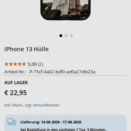
Skip
iPhone 13 Hülle
to
the
beginning
Artikel-Nr.
P-75cf-4a02-bdf0-ad0a27efe23a
of
the
AUF LAGER
images
€ 22,95
gallery
inkl. MwSt.
,
zzgl.
Versandkosten
Lieferung: 14.08.2026 - 17.08.2026
bei Bestellung in den nächsten
1 Tag, 5 Minuten
.