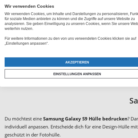
Wir verwenden Cookies
Wir verwenden Cookies, um Inhalte und Darstellungen zu personalisieren, Fun
für soziale Medien anbieten zu können und die Zugriffe auf unsere Website zu
analysieren. Sie geben Einwilligung zu unseren Cookies, wenn Sie unsere Web
weiterhin nutzen.
Für weitere Informationen zu den von uns verwendeten Cookies klicken sie auf
Galaxy S9 Han
„Einstellungen anpassen“.
Entscheide dich jetzt für eine individuelle Handytasche und h
AKZEPTIEREN
zu vielen Anlässen. Lasse dich von den Vorlagen inspirieren
EINSTELLUNGEN ANPASSEN
selbst gestalten. Lass deiner Kreativität freien Lauf und entsc
Sa
Du möchtest eine
Samsung Galaxy S9 Hülle bedrucken
? Da
individuell anpassen. Entscheide dich für eine Design-Hülle m
geschützt in der Fotohülle.