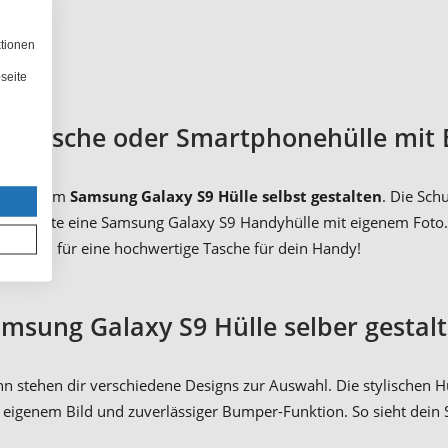
ktionen
seite
dytasche oder Smartphonehülle mit 
ab Spaß am
Samsung Galaxy S9 Hülle selbst gestalten
. Die Sch
 und gestalte eine Samsung Galaxy S9 Handyhülle mit eigenem Fo
heide dich für eine hochwertige Tasche für dein Handy!
msung Galaxy S9 Hülle selber gestal
nn stehen dir verschiedene Designs zur Auswahl. Die stylischen Hü
it eigenem Bild und zuverlässiger Bumper-Funktion. So sieht dei