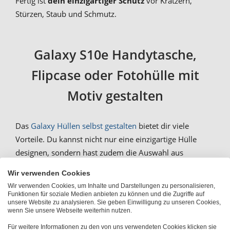
Fertig ist
dein einzigartiger Schutz
vor Kratzern,
Stürzen, Staub und Schmutz.
Galaxy S10e Handytasche,
Flipcase oder Fotohülle mit
Motiv gestalten
Das
Galaxy Hüllen selbst gestalten
bietet dir viele
Vorteile. Du kannst nicht nur eine einzigartige Hülle
designen, sondern hast zudem die Auswahl aus
verschiedenen Modellen für dein Samsung Galaxy S10e.
Wir verwenden Cookies
Wähle die klassische Designhülle als Case, die
optional
Wir verwenden Cookies, um Inhalte und Darstellungen zu personalisieren,
mit Rundum-Druck
versehen werden kann. Noch
Funktionen für soziale Medien anbieten zu können und die Zugriffe auf
unsere Website zu analysieren. Sie geben Einwilligung zu unseren Cookies,
mehr Sicherheit garantiert zudem die Bumper-Option.
wenn Sie unsere Webseite weiterhin nutzen.
Soll dein Smartphone komplett geschützt sein, ist ein
Für weitere Informationen zu den von uns verwendeten Cookies klicken sie