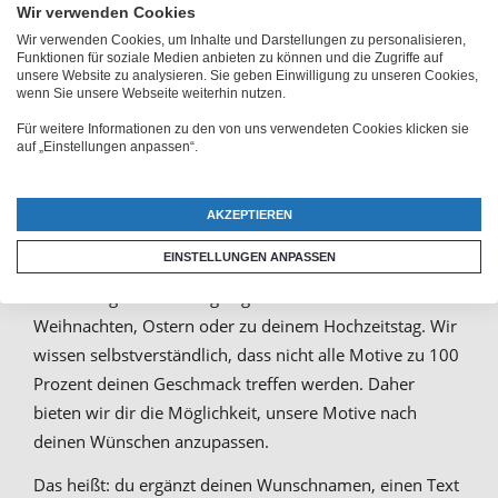
Wir verwenden Cookies
Smartphonehülle: Case mit
Wir verwenden Cookies, um Inhalte und Darstellungen zu personalisieren,
Funktionen für soziale Medien anbieten zu können und die Zugriffe auf
unsere Website zu analysieren. Sie geben Einwilligung zu unseren Cookies,
eigenem Foto bedrucken
wenn Sie unsere Webseite weiterhin nutzen.
Für weitere Informationen zu den von uns verwendeten Cookies klicken sie
auf „Einstellungen anpassen“.
Um deine iPhone 8 Hülle selber gestalten zu können,
reicht es aus, wenn du eines unserer vielen Motive
auswählst. Wir bieten dir eine umfassende Auswahl von
AKZEPTIEREN
passenden Fotos, Schriftzügen und Textvorschlägen.
EINSTELLUNGEN ANPASSEN
Diese sind nach Anlass sortiert, sodass du für einen
Geburtstag ebenso ein geeignetes Motiv findest wie für
Weihnachten, Ostern oder zu deinem Hochzeitstag. Wir
wissen selbstverständlich, dass nicht alle Motive zu 100
Prozent deinen Geschmack treffen werden. Daher
bieten wir dir die Möglichkeit, unsere Motive nach
deinen Wünschen anzupassen.
Das heißt: du ergänzt deinen Wunschnamen, einen Text