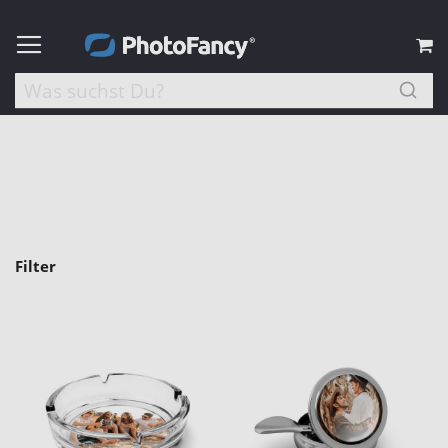
M
Filter