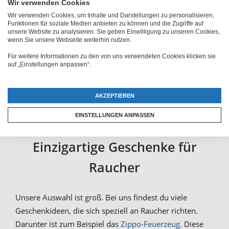
Reihe von
Rauchergeschenke
, die du individuell
Wir verwenden Cookies
anpassen kannst. Diese personalisierten Geschenke
Wir verwenden Cookies, um Inhalte und Darstellungen zu personalisieren,
Funktionen für soziale Medien anbieten zu können und die Zugriffe auf
kommen garantiert an und sind einfach schön. Der
unsere Website zu analysieren. Sie geben Einwilligung zu unseren Cookies,
Clou: du kannst diese Produkte selbst anpassen. Dazu
wenn Sie unsere Webseite weiterhin nutzen.
steht dir unser Online-Konfigurator zur Verfügung.
Für weitere Informationen zu den von uns verwendeten Cookies klicken sie
auf „Einstellungen anpassen“.
Damit erzeugst du eine professionelle Vorlage, die wir
für dich umsetzen. Wir bedrucken also dein ganz
persönliches
Geschenk für Raucher mit Namen
oder
AKZEPTIEREN
mit Bild für Dich.
EINSTELLUNGEN ANPASSEN
Einzigartige Geschenke für
Raucher
Unsere Auswahl ist groß. Bei uns findest du viele
Geschenkideen, die sich speziell an Raucher richten.
Darunter ist zum Beispiel das
Zippo-Feuerzeug
. Diese