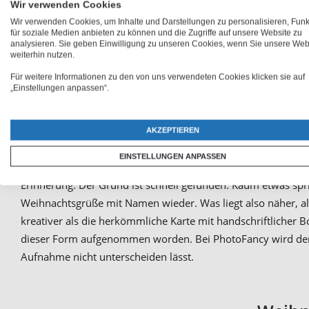
Wir verwenden Cookies
Wir verwenden Cookies, um Inhalte und Darstellungen zu personalisieren, Fun
für soziale Medien anbieten zu können und die Zugriffe auf unsere Website zu
analysieren. Sie geben Einwilligung zu unseren Cookies, wenn Sie unsere Web
weiterhin nutzen.
Für weitere Informationen zu den von uns verwendeten Cookies klicken sie auf
„Einstellungen anpassen“.
Per
AKZEPTIEREN
Alle Jahre wieder rückt der 24. Dezember näher und näher –
EINSTELLUNGEN ANPASSEN
verkehrt und das Motto „Einfach, aber genial“ entspricht g
Erinnerung. Der Grund ist schnell gefunden: Kaum etwas spri
Weihnachtsgrüße mit Namen wieder. Was liegt also näher, al
kreativer als die herkömmliche Karte mit handschriftlicher B
dieser Form aufgenommen worden. Bei PhotoFancy wird der g
Aufnahme nicht unterscheiden lässt.