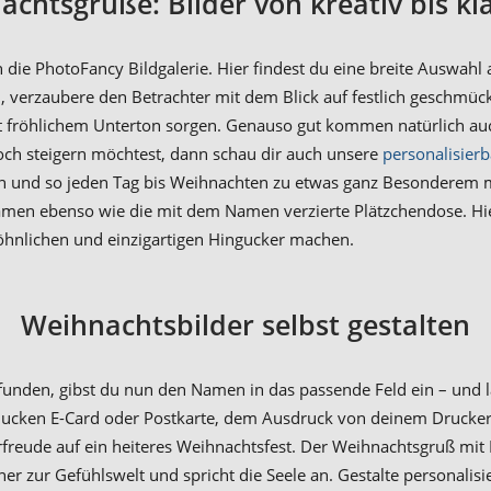
chtsgrüße: Bilder von kreativ bis kl
 die PhotoFancy Bildgalerie. Hier findest du eine breite Auswa
, verzaubere den Betrachter mit dem Blick auf festlich geschmüc
t fröhlichem Unterton sorgen. Genauso gut kommen natürlich au
ch steigern möchtest, dann schau dir auch unsere
personalisier
n und so jeden Tag bis Weihnachten zu etwas ganz Besonderem ma
n ebenso wie die mit dem Namen verzierte Plätzchendose. Hier
nlichen und einzigartigen Hingucker machen.
Weihnachtsbilder selbst gestalten
unden, gibst du nun den Namen in das passende Feld ein – und läs
ucken E-Card oder Postkarte, dem Ausdruck von deinem Drucker 
reude auf ein heiteres Weihnachtsfest. Der Weihnachtsgruß mit 
er zur Gefühlswelt und spricht die Seele an. Gestalte personalis