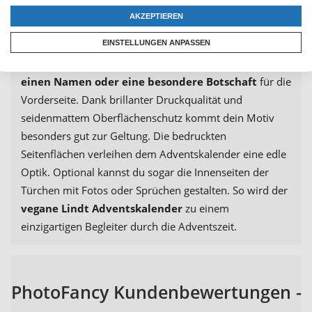
Nachhaltigkeit
AKZEPTIEREN
EINSTELLUNGEN ANPASSEN
Gestalte deinen veganen Lindt Adventskalender ganz
nach deinen Wünschen. Wähle ein
persönliches Foto,
einen Namen oder eine besondere Botschaft
für die
Vorderseite. Dank brillanter Druckqualität und
seidenmattem Oberflächenschutz kommt dein Motiv
besonders gut zur Geltung. Die bedruckten
Seitenflächen verleihen dem Adventskalender eine edle
Optik. Optional kannst du sogar die Innenseiten der
Türchen mit Fotos oder Sprüchen gestalten. So wird der
vegane Lindt Adventskalender
zu einem
einzigartigen Begleiter durch die Adventszeit.
PhotoFancy Kundenbewertungen -