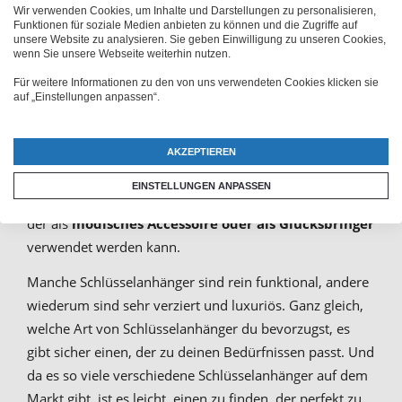
Geschenkidee
Wir verwenden Cookies, um Inhalte und Darstellungen zu personalisieren,
Funktionen für soziale Medien anbieten zu können und die Zugriffe auf
unsere Website zu analysieren. Sie geben Einwilligung zu unseren Cookies,
wenn Sie unsere Webseite weiterhin nutzen.
Ein Schlüsselanhänger ist ein kleiner Anhänger, meist
aus Metall oder Kunststoff, der an einem Schlüsselring
Für weitere Informationen zu den von uns verwendeten Cookies klicken sie
auf „Einstellungen anpassen“.
befestigt wird. Schlüsselanhänger werden verwendet,
um den Überblick über die Schlüssel zu behalten, aber
auch, um den Schlüsselbund zu dekorieren oder zu
AKZEPTIEREN
personalisieren. Viele Schlüsselanhänger enthalten auch
EINSTELLUNGEN ANPASSEN
einen kleinen Charm oder einen zusätzlichen Anhänger,
der als
modisches Accessoire oder als Glücksbringer
verwendet werden kann.
Manche Schlüsselanhänger sind rein funktional, andere
wiederum sind sehr verziert und luxuriös. Ganz gleich,
welche Art von Schlüsselanhänger du bevorzugst, es
gibt sicher einen, der zu deinen Bedürfnissen passt. Und
da es so viele verschiedene Schlüsselanhänger auf dem
Markt gibt, ist es leicht, einen zu finden, der perfekt zu